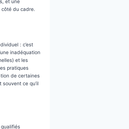
s, et une
u côté du cadre.
ividuel : c’est
u’une inadéquation
elles) et les
les pratiques
ation de certaines
t souvent ce qu’il
qualifiés