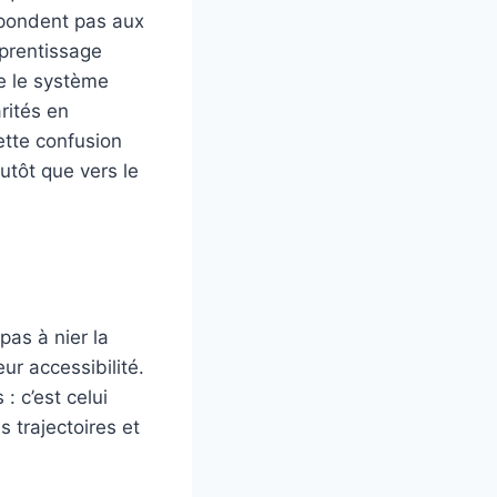
spondent pas aux
pprentissage
e le système
rités en
cette confusion
lutôt que vers le
as à nier la
eur accessibilité.
: c’est celui
s trajectoires et