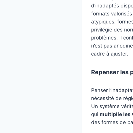
d’inadaptés disp
formats valorisé
atypiques, forme
privilégie des nor
problèmes. Il conf
n’est pas anodine.
cadre à ajuster.
Repenser les p
Penser l’inadapta
nécessité de règles
Un système véritab
qui
multiplie les
des formes de par