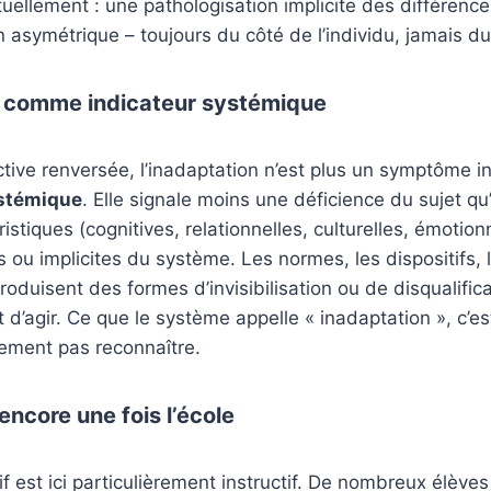
uellement : une pathologisation implicite des différence
n asymétrique – toujours du côté de l’individu, jamais d
n comme indicateur systémique
ive renversée, l’inadaptation n’est plus un symptôme ind
ystémique
. Elle signale moins une déficience du sujet q
istiques (cognitives, relationnelles, culturelles, émotionn
s ou implicites du système. Les normes, les dispositifs, 
produisent des formes d’invisibilisation ou de disqualific
 d’agir. Ce que le système appelle « inadaptation », c’es
lement pas reconnaître.
encore une fois l’école
 est ici particulièrement instructif. De nombreux élèves 