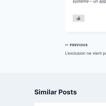
système – un appe
Navigation
PREVIOUS
L’exclusion ne vient p
de
l’article
Similar Posts