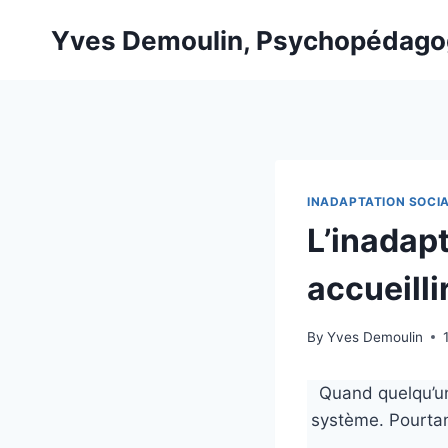
Skip
Yves Demoulin, Psychopédag
to
content
INADAPTATION SOCI
L’inadapt
accueilli
By
Yves Demoulin
Quand quelqu’un
système. Pourtan