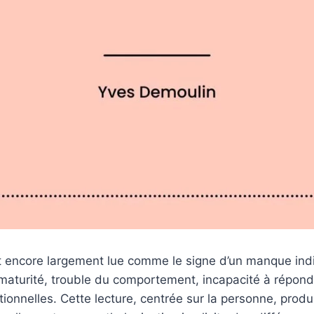
t encore largement lue comme le signe d’un manque indiv
aturité, trouble du comportement, incapacité à répond
utionnelles. Cette lecture, centrée sur la personne, produ