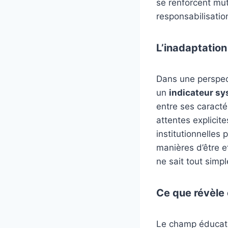
se renforcent mut
responsabilisatio
L’inadaptatio
Dans une perspect
un
indicateur s
entre ses caractér
attentes explicite
institutionnelles 
manières d’être et
ne sait tout simp
Ce que révèle 
Le champ éducatif