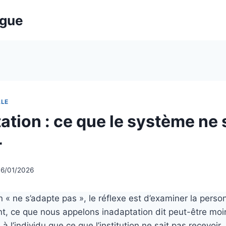
ogue
ALE
ation : ce que le système ne 
r
16/01/2026
 « ne s’adapte pas », le réflexe est d’examiner la perso
t, ce que nous appelons inadaptation dit peut-être mo
à l’individu que ce que l’institution ne sait pas recevoir.