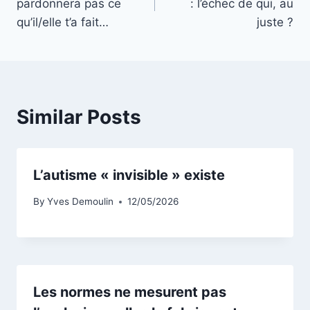
pardonnera pas ce
: l’échec de qui, au
l’article
qu’il/elle t’a fait…
juste ?
Similar Posts
L’autisme « invisible » existe
By
Yves Demoulin
12/05/2026
Les normes ne mesurent pas