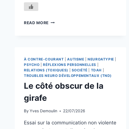
CE
READ MORE
QUE
L’ÉLÈVE
«
QUI
POSE
PROBLÈME
À CONTRE-COURANT
|
AUTISME
|
NEUROATYPIE
|
»
PSYCHO
|
RÉFLEXIONS PERSONNELLES
|
RÉVÈLE
RELATIONS (TOXIQUES)
|
SOCIÉTÉ
|
TDAH
|
TROUBLES NEURO DÉVELOPPEMENTAUX (TND)
DE
NOS
Le côté obscur de la
CONSIGNES
girafe
By
Yves Demoulin
22/07/2026
Essai sur la communication non violente