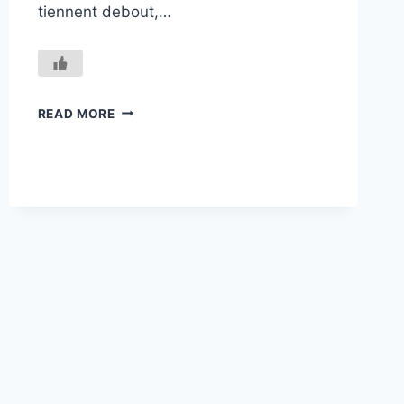
tiennent debout,…
CENT
READ MORE
POUR
CENT
VISCOSE