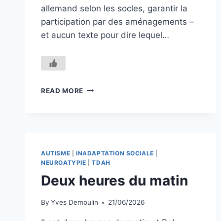
allemand selon les socles, garantir la
participation par des aménagements –
et aucun texte pour dire lequel…
PENSER
READ MORE
L’ÉLÈVE
DANS
SES
SYSTÈMES
AUTISME
|
INADAPTATION SOCIALE
|
NEUROATYPIE
|
TDAH
Deux heures du matin
By
Yves Demoulin
21/06/2026