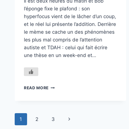
Il est deux heures du matin et Bob
l’éponge fixe le plafond : son
hyperfocus vient de le lâcher d’un coup,
et le réel lui présente l’addition. Derrière
le mème se cache un des phénomènes
les plus mal compris de l’attention
autiste et TDAH : celui qui fait écrire
une thèse en un week-end et…
DEUX
READ MORE
HEURES
DU
MATIN
Page
Next
1
2
3