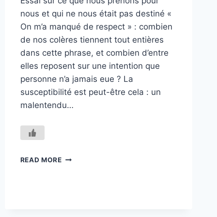
Essai sur ce que nous prenons pour
nous et qui ne nous était pas destiné «
On m’a manqué de respect » : combien
de nos colères tiennent tout entières
dans cette phrase, et combien d’entre
elles reposent sur une intention que
personne n’a jamais eue ? La
susceptibilité est peut-être cela : un
malentendu…
LA
READ MORE
SUSCEPTIBILITÉ,
OU
L’ANATOMIE
D’UNE
ÉCHARDE