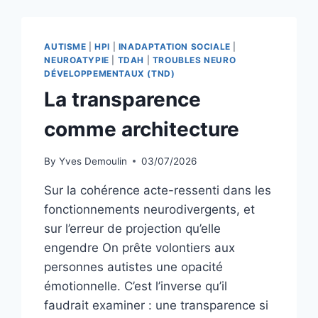
VARIATION
:
GÉNÉALOGIE
AUTISME
|
HPI
|
INADAPTATION SOCIALE
|
DES
NEUROATYPIE
|
TDAH
|
TROUBLES NEURO
PARADIGMES
DÉVELOPPEMENTAUX (TND)
DU
La transparence
HANDICAP
ET
comme architecture
DE
LA
By
Yves Demoulin
03/07/2026
DIFFÉRENCE
Sur la cohérence acte-ressenti dans les
fonctionnements neurodivergents, et
sur l’erreur de projection qu’elle
engendre On prête volontiers aux
personnes autistes une opacité
émotionnelle. C’est l’inverse qu’il
faudrait examiner : une transparence si