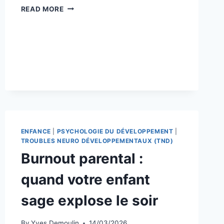
DIFFERENT,
READ MORE
NOT
LESS.
DIFFÉRENT,
PAS
INFÉRIEUR.
ENFANCE
|
PSYCHOLOGIE DU DÉVELOPPEMENT
|
TROUBLES NEURO DÉVELOPPEMENTAUX (TND)
Burnout parental :
quand votre enfant
sage explose le soir
By
Yves Demoulin
14/03/2026