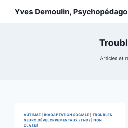
Skip
Yves Demoulin, Psychopédag
to
content
Troub
Articles et
AUTISME
|
INADAPTATION SOCIALE
|
TROUBLES
NEURO DÉVELOPPEMENTAUX (TND)
|
NON
CLASSÉ