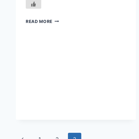
CE
READ MORE
QU’IL
N’A
PAS
DIT