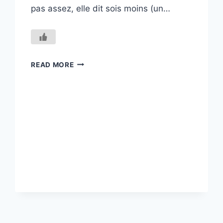
pas assez, elle dit sois moins (un…
SE
READ MORE
RÉDUIRE
N’EST
PAS
S’ADAPTER