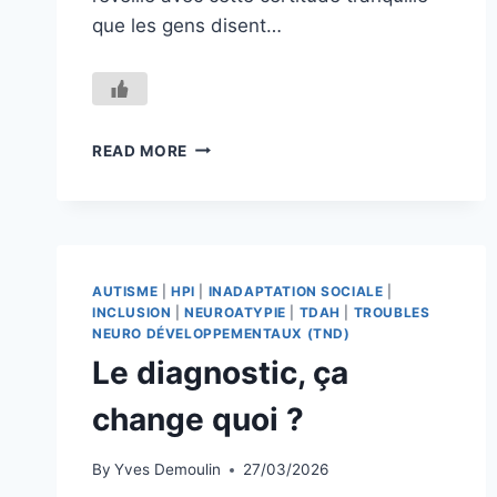
que les gens disent…
LA
READ MORE
TRANSPARENCE
DU
MONDE
:
NAÏVETÉ,
CONFIANCE
AUTISME
|
HPI
|
INADAPTATION SOCIALE
|
ET
INCLUSION
|
NEUROATYPIE
|
TDAH
|
TROUBLES
PRÉDATION
NEURO DÉVELOPPEMENTAUX (TND)
SOCIALE
Le diagnostic, ça
DANS
L’EXPÉRIENCE
change quoi ?
AUTISTE
By
Yves Demoulin
27/03/2026