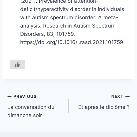
(2021). Prevalence of attention-
deficit/hyperactivity disorder in individuals
with autism spectrum disorder: A meta-
analysis. Research in Autism Spectrum
Disorders, 83, 101759.
https://doi.org/10.1016/j.rasd.2021.101759
Navigation
PREVIOUS
NEXT
La conversation du
Et après le diplôme ?
de
dimanche soir
l’article