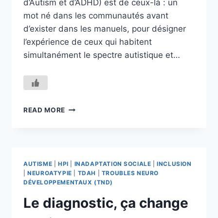
d’Autism et d’ADHD) est de ceux-là : un
mot né dans les communautés avant
d’exister dans les manuels, pour désigner
l’expérience de ceux qui habitent
simultanément le spectre autistique et…
AUDHD
READ MORE
:
DEUX
SYSTÈMES
DANS
UNE
AUTISME
|
HPI
|
INADAPTATION SOCIALE
|
INCLUSION
MÊME
|
NEUROATYPIE
|
TDAH
|
TROUBLES NEURO
PEAU
DÉVELOPPEMENTAUX (TND)
Le diagnostic, ça change