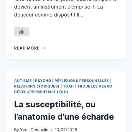
devient un instrument d’emprise. I. La
douceur comme dispositif Il…
LE
READ MORE
CÔTÉ
OBSCUR
DE
LA
GIRAFE
AUTISME
|
PSYCHO
|
RÉFLEXIONS PERSONNELLES
|
RELATIONS (TOXIQUES)
|
TDAH
|
TROUBLES NEURO
DÉVELOPPEMENTAUX (TND)
La susceptibilité, ou
l’anatomie d’une écharde
By
Yves Demoulin
20/07/2026