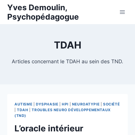
Skip
Yves Demoulin,
to
Psychopédagogue
content
TDAH
Articles concernant le TDAH au sein des TND.
AUTISME
|
DYSPHASIE
|
HPI
|
NEUROATYPIE
|
SOCIÉTÉ
|
TDAH
|
TROUBLES NEURO DÉVELOPPEMENTAUX
(TND)
L’oracle intérieur