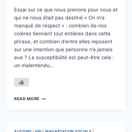
Essai sur ce que nous prenons pour nous et
qui ne nous était pas destiné « On m’a
manqué de respect » : combien de nos
colères tiennent tout entières dans cette
phrase, et combien d’entre elles reposent
sur une intention que personne n’a jamais
eue ? La susceptibilité est peut-être cela :
un malentendu…
LA
READ MORE
SUSCEPTIBILITÉ,
OU
L’ANATOMIE
D’UNE
ÉCHARDE
AUTISME
|
HPI
|
INADAPTATION SOCIALE
|