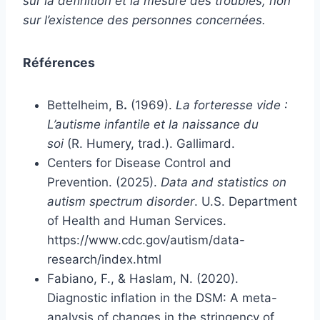
sur la définition et la mesure des troubles, non
sur l’existence des personnes concernées.
Références
Bettelheim, B
.
(1969).
La forteresse vide :
L’autisme infantile et la naissance du
soi
(R. Humery, trad.). Gallimard.
Centers for Disease Control and
Prevention. (2025).
Data and statistics on
autism spectrum disorder
. U.S. Department
of Health and Human Services.
https://www.cdc.gov/autism/data-
research/index.html
Fabiano, F., & Haslam, N. (2020).
Diagnostic inflation in the DSM: A meta-
analysis of changes in the stringency of