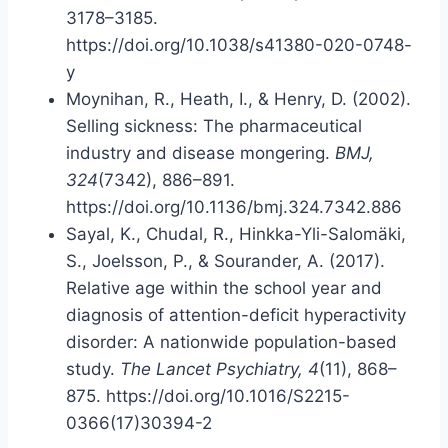
3178–3185.
https://doi.org/10.1038/s41380-020-0748-
y
Moynihan, R., Heath, I., & Henry, D. (2002).
Selling sickness: The pharmaceutical
industry and disease mongering.
BMJ,
324
(7342), 886–891.
https://doi.org/10.1136/bmj.324.7342.886
Sayal, K., Chudal, R., Hinkka-Yli-Salomäki,
S., Joelsson, P., & Sourander, A. (2017).
Relative age within the school year and
diagnosis of attention-deficit hyperactivity
disorder: A nationwide population-based
study.
The Lancet Psychiatry, 4
(11), 868–
875. https://doi.org/10.1016/S2215-
0366(17)30394-2