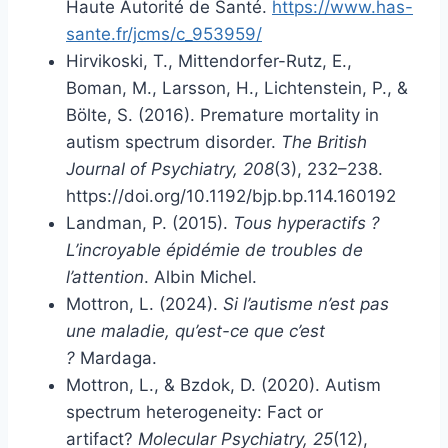
Haute Autorité de Santé.
https://www.has-
sante.fr/jcms/c_953959/
Hirvikoski, T., Mittendorfer-Rutz, E.,
Boman, M., Larsson, H., Lichtenstein, P., &
Bölte, S. (2016). Premature mortality in
autism spectrum disorder.
The British
Journal of Psychiatry, 208
(3), 232–238.
https://doi.org/10.1192/bjp.bp.114.160192
Landman, P. (2015).
Tous hyperactifs ?
L’incroyable épidémie de troubles de
l’attention
. Albin Michel.
Mottron, L. (2024).
Si l’autisme n’est pas
une maladie, qu’est-ce que c’est
?
Mardaga.
Mottron, L., & Bzdok, D. (2020). Autism
spectrum heterogeneity: Fact or
artifact?
Molecular Psychiatry, 25
(12),