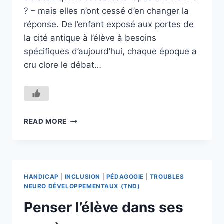
? – mais elles n’ont cessé d’en changer la
réponse. De l’enfant exposé aux portes de
la cité antique à l’élève à besoins
spécifiques d’aujourd’hui, chaque époque a
cru clore le débat…
DE
READ MORE
L’EXCLUSION
À
LA
VARIATION
:
HANDICAP
|
INCLUSION
|
PÉDAGOGIE
|
TROUBLES
GÉNÉALOGIE
NEURO DÉVELOPPEMENTAUX (TND)
DES
Penser l’élève dans ses
PARADIGMES
DU
HANDICAP