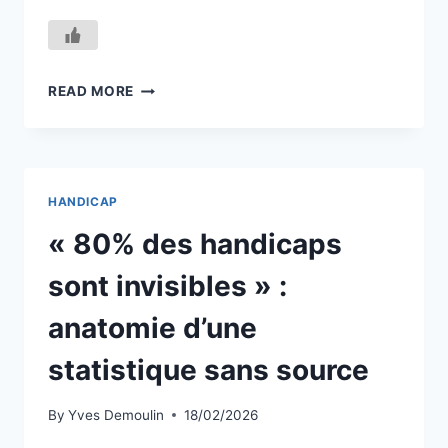
QUAND
READ MORE
L’INVISIBLE
ÉPUISE
:
LE
HANDICAP
HANDICAP
AU
TRAVAIL
« 80% des handicaps
ENTRE
DROIT
sont invisibles » :
FORMEL
ET
anatomie d’une
RÉALITÉ
VÉCUE
statistique sans source
By
Yves Demoulin
18/02/2026