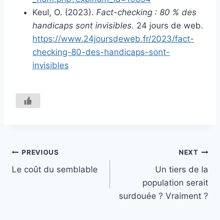
Keul, O. (2023).
Fact-checking : 80 % des
handicaps sont invisibles
. 24 jours de web.
https://www.24joursdeweb.fr/2023/fact-
checking-80-des-handicaps-sont-
invisibles
Navigation
PREVIOUS
NEXT
Le coût du semblable
Un tiers de la
de
population serait
l’article
surdouée ? Vraiment ?