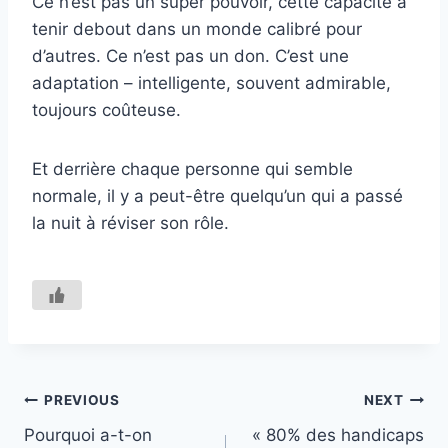
Ce n’est pas un super pouvoir, cette capacité à
tenir debout dans un monde calibré pour
d’autres. Ce n’est pas un don. C’est une
adaptation – intelligente, souvent admirable,
toujours coûteuse.
Et derrière chaque personne qui semble
normale, il y a peut-être quelqu’un qui a passé
la nuit à réviser son rôle.
Navigation
PREVIOUS
NEXT
Pourquoi a-t-on
« 80% des handicaps