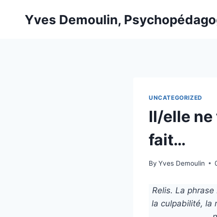
Skip
Yves Demoulin, Psychopédag
to
content
UNCATEGORIZED
Il/elle n
fait…
By
Yves Demoulin
Relis. La phrase 
la culpabilité, la
n