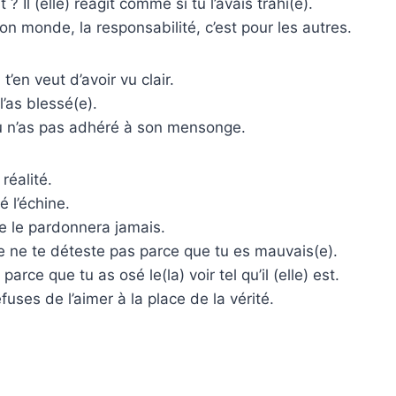
 ? Il (elle) réagit comme si tu l’avais trahi(e).
n monde, la responsabilité, c’est pour les autres.
) t’en veut d’avoir vu clair.
l’as blessé(e).
u n’as pas adhéré à son mensonge.
réalité.
é l’échine.
e te le pardonnera jamais.
ue ne te déteste pas parce que tu es mauvais(e).
e parce que tu as osé le(la) voir tel qu’il (elle) est.
fuses de l’aimer à la place de la vérité.