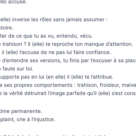
elle) accuse.
(elle) inverse les rôles sans jamais assumer :
stoire.
douter de ce que tu as vu, entendu, vécu.
trahison ? Il (elle) te reproche ton manque d’attention.
s il (elle) t’accuse de ne pas lui faire confiance.
e d’entendre ses versions, tu finis par t’excuser à sa plac
a faute sur toi.
supporte pas en lui (en elle) il (elle) te l’attribue.
e de ses propres comportements : trahison, froideur, malv
a vérité détruirait l’image parfaite qu’il (elle) s’est cons
victime permanente.
 plaint, crie à l’injustice.