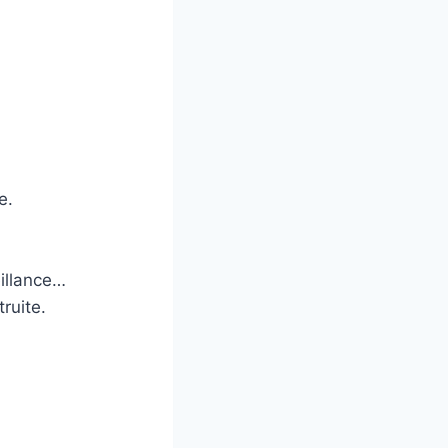
e.
eillance…
truite.