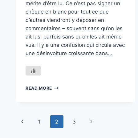
mérite d’être lu. Ce n’est pas signer un
chèque en blanc pour tout ce que
d’autres viendront y déposer en
commentaires – souvent sans qu’on les
ait lus, parfois sans qu’on les ait même
vus. Il y a une confusion qui circule avec
une désinvolture croissante dans…
LE
READ MORE
PARTAGE
N’EST
PAS
UNE
Page
CAUTION
Previous
Next
1
2
3
navigation
Page
Page