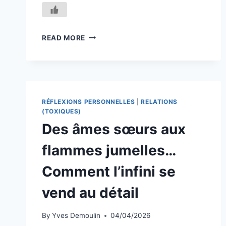
MON
READ MORE
BESOIN
D’ÊTRE
AIMÉ
EST
GRAND,
MAIS
RÉFLEXIONS PERSONNELLES
|
RELATIONS
MOINS
(TOXIQUES)
GRAND
Des âmes sœurs aux
QUE
MON
flammes jumelles…
BESOIN
D’ÊTRE
Comment l’infini se
LIBRE
vend au détail
By
Yves Demoulin
04/04/2026