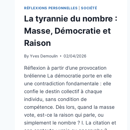
JUMELLES…
COMMENT
RÉFLEXIONS PERSONNELLES
|
SOCIÉTÉ
L’INFINI
La tyrannie du nombre :
SE
VEND
Masse, Démocratie et
AU
DÉTAIL
Raison
By
Yves Demoulin
02/04/2026
Réflexion à partir d’une provocation
brélienne La démocratie porte en elle
une contradiction fondamentale : elle
confie le destin collectif à chaque
individu, sans condition de
compétence. Dès lors, quand la masse
vote, est-ce la raison qui parle, ou
simplement le nombre ? I. La citation et