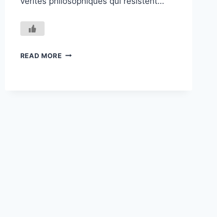
vérités philosophiques qui résistent…
L’EXISTENCE
READ MORE
COMME
ACTE
:
CHOISIR
OU
SE
PERDRE