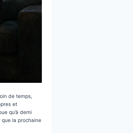
soin de temps,
opres et
voue qu’à demi
r que la prochaine