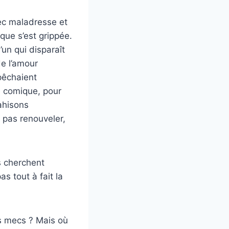
vec maladresse et
que s’est grippée.
’un qui disparaît
de l’amour
pêchaient
e comique, pour
ahisons
 pas renouveler,
s cherchent
s tout à fait la
is mecs ? Mais où