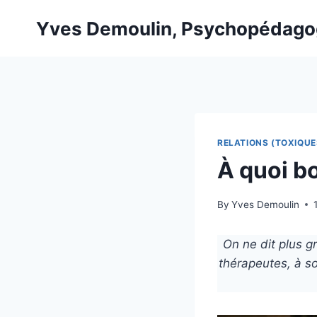
Skip
Yves Demoulin, Psychopédag
to
content
RELATIONS (TOXIQUE
À quoi b
By
Yves Demoulin
On ne dit plus g
thérapeutes, à so