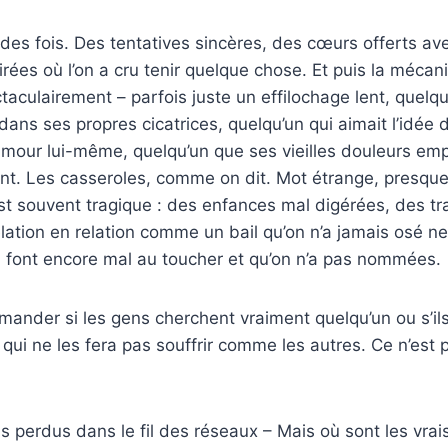
u des fois. Des tentatives sincères, des cœurs offerts a
irées où l’on a cru tenir quelque chose. Et puis la mécani
taculairement – parfois juste un effilochage lent, quelqu
ans ses propres cicatrices, quelqu’un qui aimait l’idée 
amour lui-même, quelqu’un que ses vieilles douleurs em
ent. Les casseroles, comme on dit. Mot étrange, presqu
st souvent tragique : des enfances mal digérées, des tr
lation en relation comme un bail qu’on n’a jamais osé ne
i font encore mal au toucher et qu’on n’a pas nommées.
emander si les gens cherchent vraiment quelqu’un ou s’il
qui ne les fera pas souffrir comme les autres. Ce n’est pa
cris perdus dans le fil des réseaux – Mais où sont les vra