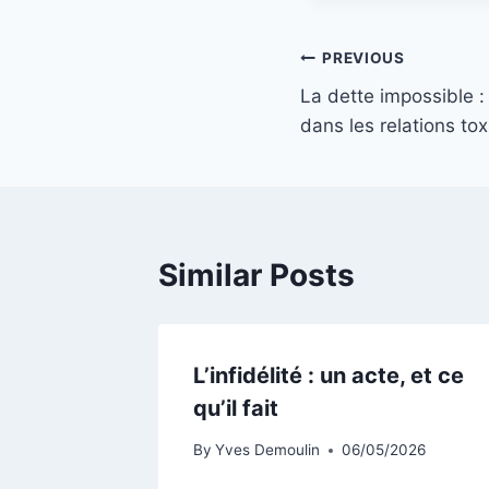
Navigation
PREVIOUS
La dette impossible : 
de
dans les relations to
l’article
Similar Posts
L’infidélité : un acte, et ce
qu’il fait
By
Yves Demoulin
06/05/2026