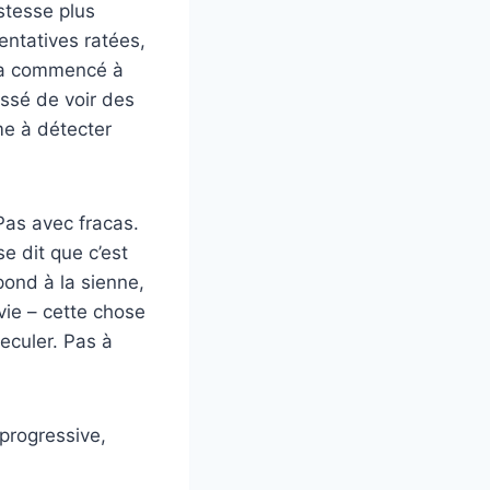
stesse plus
tentatives ratées,
n a commencé à
essé de voir des
me à détecter
Pas avec fracas.
e dit que c’est
pond à la sienne,
nvie – cette chose
eculer. Pas à
progressive,
.