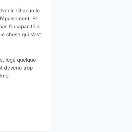
advenir. Chacun le
 l’épuisement. Et
pas l’incapacité à
ue chose qui s’est
us, logé quelque
est devenu trop
même.