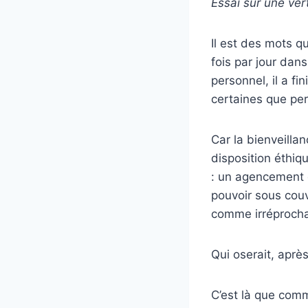
Essai sur une ver
Il est des mots q
fois par jour dan
personnel, il a fi
certaines que per
Car la bienveillan
disposition éthiq
: un agencement d
pouvoir sous couv
comme irréprochabl
Qui oserait, après
C’est là que com