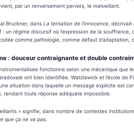
evient, par un renversement pervers, le
malveillant
.
cal Bruckner, dans
La tentation de l’innocence
, décrivai
f : un régime discursif où l’expression de la souffrance, 
codée comme pathologie, comme défaut d’adaptation, 
me : douceur contraignante et double contrain
 instrumentalisée fonctionne selon une mécanique que l
adoxale ont bien identifiée. Watzlawick et l’école de Pa
une situation dans laquelle un message explicite est con
e, rendant toute réponse adéquate impossible.
veillants » signifie, dans nombre de contextes institution
ire que ça ne va pas
.