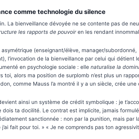
lance comme technologie du silence
 loin. La bienveillance dévoyée ne se contente pas de neut
ructure les rapports de pouvoir
en les rendant innomma
n asymétrique (enseignant/élève, manager/subordonné,
), l’invocation de la bienveillance par celui qui détient l
umenté en psychologie sociale : elle
naturalise la domin
s toi, alors ma position de surplomb n’est plus un rapport
n don, comme Mauss l’a montré il y a un siècle, crée une 
devient ainsi un système de crédit symbolique : je t’ac
 dois ta docilité. Le contrat est implicite, jamais formul
édiatement sanctionnée : non par la punition, mais par 
j’ai fait pour toi. » « Je ne comprends pas ton agressivité