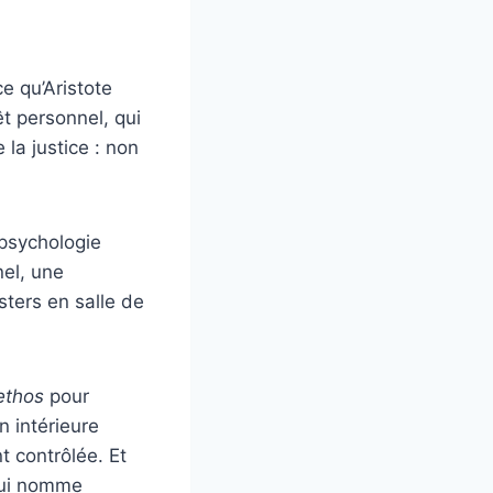
e qu’Aristote
êt personnel, qui
 la justice : non
psychologie
nel, une
sters en salle de
ethos
pour
n intérieure
t contrôlée. Et
 qui nomme