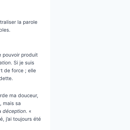
raliser la parole
bles.
e pouvoir produit
ation
. Si je suis
 de force ; elle
dette.
corde ma douceur,
é, mais sa
la
déception
. «
, j’ai toujours été