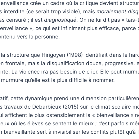
bienveillance crée un cadre où la critique devient structu
s interdite (ce serait trop visible), mais
moralement disqu
as censuré ; il est
diagnostiqué
. On ne lui dit pas « tais-t
nveillance », ce qui est infiniment plus efficace, parce
ontenu vers la personne.
la structure que Hirigoyen (1998) identifiait dans le ha
on frontale, mais la disqualification douce, progressive,
nte. La violence n’a pas besoin de crier. Elle peut murmur
urmure qu’elle est la plus difficile à nommer.
atif, cette dynamique prend une dimension particulière
 travaux de Debarbieux (2015) sur le climat scolaire m
i affichent le plus ostensiblement la « bienveillance » 
ux où les élèves se sentent le mieux ; c’est parfois mêm
n bienveillante sert à invisibiliser les conflits plutôt qu’à l