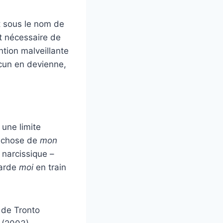
it sous le nom de
it nécessaire de
ntion malveillante
acun en devienne,
une limite
ue chose de
mon
 narcissique –
garde
moi
en train
 de Tronto