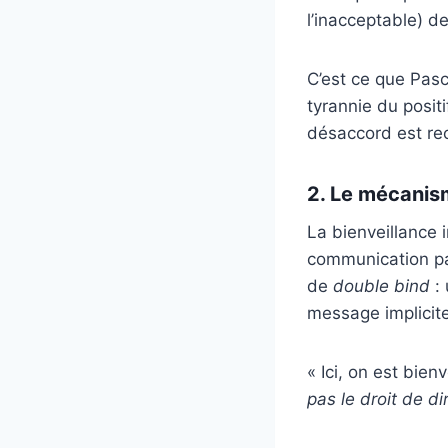
l’inacceptable) d
C’est ce que Pas
tyrannie du positi
désaccord est re
2. Le mécanis
La bienveillance
communication par
de
double bind
: 
message implicit
« Ici, on est bien
pas le droit de d