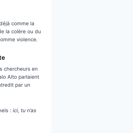
t déjà comme la
de la colère ou du
comme violence.
te
es chercheurs en
lo Alto parlaient
tredit par un
nels :
ici, tu n’as