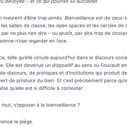
tu dévoyée – et ce qui pourrait lui succéder
ui meurent d’être trop aimés.
Bienveillance
est de ceux-l
s les salles de classe, les open spaces et les cercles d
ni par ne plus rien dire – ou plutôt, par dire trop de choses
sonne n’ose regarder en face.
ce, telle qu’elle circule aujourd’hui dans le discours socia
ue. Elle est devenue un
dispositif
au sens où Foucault en
e discours, de pratiques et d’institutions qui produit d
ert de produire du bien. Et c’est précisément parce qu’e
e qu’elle est si difficile à contester.
 tout, s’opposer à la bienveillance ?
mence le piège.