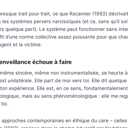
 presque trait pour trait, ce que Racamier (1992) décriva
les systèmes pervers narcissiques (et ce, sans qu’il so
rs quelque part). Le système peut fonctionner sans inte
suffit d’une norme collective assez puissante pour que ch
gent et la victime.
ienveillance échoue à faire
 même sincère, même non instrumentalisée, se heurte à 
 est
unilatérale
. Elle part de moi vers toi. Elle dit quelq
ton
expérience. Elle est, en ce sens, fondamentalement
ologique, mais au sens phénoménologique : elle me re
toi.
es approches contemporaines en éthique du
care
– celles