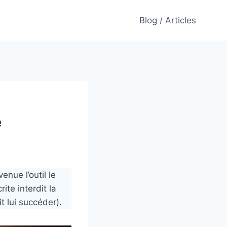
Blog / Articles
e
enue l’outil le
ite interdit la
t lui succéder).