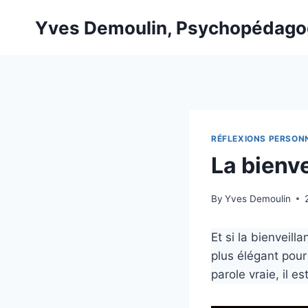
Skip
Yves Demoulin, Psychopédag
to
content
RÉFLEXIONS PERSON
La bienve
By
Yves Demoulin
Et si la bienveill
plus élégant pour
parole vraie, il e