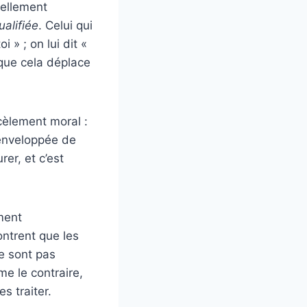
rellement
alifiée
. Celui qui
oi » ; on lui dit «
 que cela déplace
rcèlement moral :
 enveloppée de
er, et c’est
ment
ontrent que les
ne sont pas
e le contraire,
es traiter.