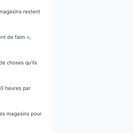
 magasins restent
nt de faim »,
de choses qu’ils
 50 heures par
 les magasins pour