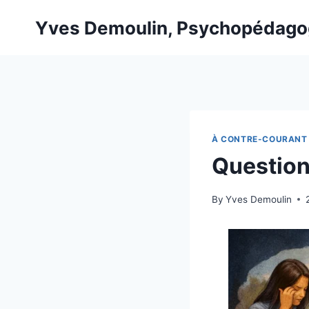
Skip
Yves Demoulin, Psychopédag
to
content
À CONTRE-COURANT
Question
By
Yves Demoulin