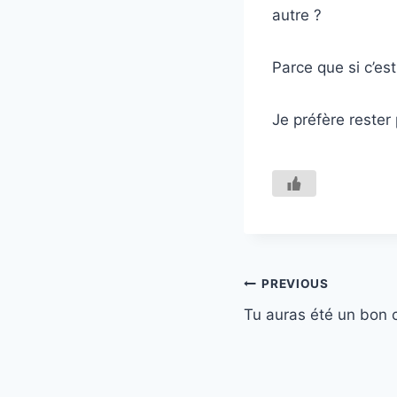
autre ?
Parce que si c’es
Je préfère rester 
Navigation
PREVIOUS
Tu auras été un bon
de
l’article