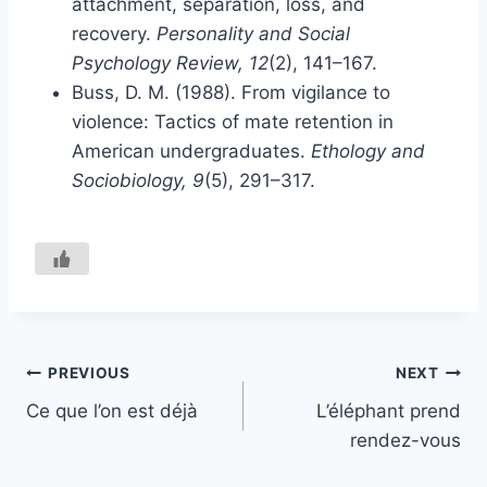
attachment, separation, loss, and
recovery.
Personality and Social
Psychology Review, 12
(2), 141–167.
Buss, D. M. (1988). From vigilance to
violence: Tactics of mate retention in
American undergraduates.
Ethology and
Sociobiology, 9
(5), 291–317.
Navigation
PREVIOUS
NEXT
Ce que l’on est déjà
L’éléphant prend
de
rendez-vous
l’article