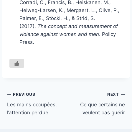
Corradi, C., Francis, B., Heiskanen, M.,
Helweg-Larsen, K., Mergaert, L., Olive, P.,
Palmer, E., Stöckl, H., & Strid, S.
(2017).
The concept and measurement of
violence against women and men
. Policy
Press.
Navigation
PREVIOUS
NEXT
Les mains occupées,
Ce que certains ne
de
l’attention perdue
veulent pas guérir
l’article