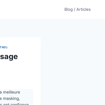
Blog / Articles
TND)
 sage
a meilleure
le masking,
ts ont confiance.