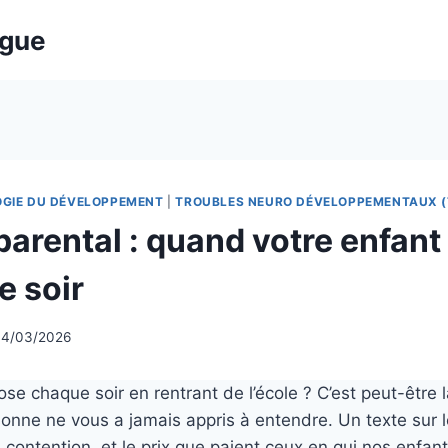
ogue
GIE DU DÉVELOPPEMENT
|
TROUBLES NEURO DÉVELOPPEMENTAUX (
parental : quand votre enfant
e soir
14/03/2026
ose chaque soir en rentrant de l’école ? C’est peut-être l
onne ne vous a jamais appris à entendre. Un texte sur 
 contention, et le prix que paient ceux en qui nos enfan