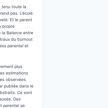
a tenu toute la
rend pas. L’école
eté. Et le parent
a propre
 la Balance entre
ntraux du burnout
ress parental et
ivement plus
les estimations
les observées
ew publiée dans le
bstraits. Ce sont
nausée. Des
t parental se