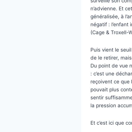
surveille son com
n’advienne. Et cet
généralisée, à l’
négatif : l’enfant
(Cage & Troxell-Wh
Puis vient le seu
de le retirer, ma
Du point de vue n
: c’est une décha
reçoivent ce que l
pouvait plus cont
sentir suffisamme
la pression accum
Et c’est ici que c