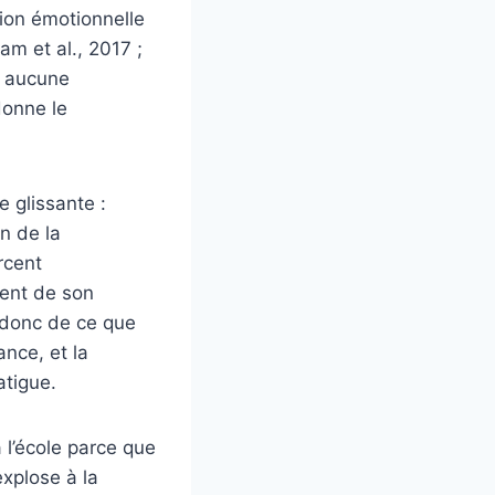
tion émotionnelle
m et al., 2017 ;
us aucune
 donne le
 glissante :
n de la
rcent
ment de son
 donc de ce que
ance, et la
atigue.
 l’école parce que
 explose à la