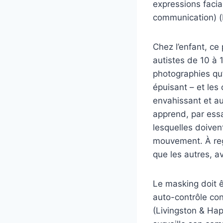
expressions facia
communication) (H
Chez l’enfant, c
autistes de 10 à 
photographies qu’
épuisant – et le
envahissant et au
apprend, par essa
lesquelles doiven
mouvement. À reg
que les autres, a
Le masking doit ê
auto-contrôle con
(Livingston & Hap