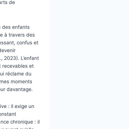
arts de
ù des enfants
e à travers des
essant, confus et
devenir
, 2023). L’enfant
t recevables et
lui réclame du
 mêmes moments
jour davantage.
e : il exige un
onstant
nce chronique : il