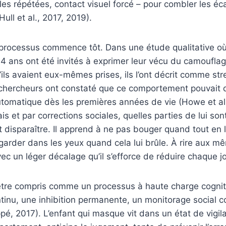
les répétées, contact visuel forcé – pour combler les éc
ull et al., 2017, 2019).
e processus commence tôt. Dans une étude qualitative o
14 ans ont été invités à exprimer leur vécu du camouflag
ils avaient eux-mêmes prises, ils l’ont décrit comme str
s chercheurs ont constaté que ce comportement pouvait 
tomatique dès les premières années de vie (Howe et al.
is et par corrections sociales, quelles parties de lui son
t disparaître. Il apprend à ne pas bouger quand tout en 
arder dans les yeux quand cela lui brûle. À rire aux
vec un léger décalage qu’il s’efforce de réduire chaque 
tre compris comme un processus à haute charge cognitiv
tinu, une inhibition permanente, un monitorage social c
pé, 2017). L’enfant qui masque vit dans un état de vigila