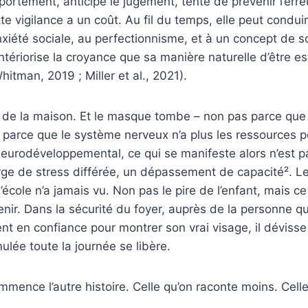
portement, anticipe le jugement, tente de prévenir l’erre
te vigilance a un coût. Au fil du temps, elle peut conduir
anxiété sociale, au perfectionnisme, et à un concept de 
 intériorise la croyance que sa manière naturelle d’être e
itman, 2019 ; Miller et al., 2021).
il de la maison. Et le masque tombe – non pas parce que l
is parce que le système nerveux n’a plus les ressources p
eurodéveloppemental, ce qui se manifeste alors n’est pa
rge de stress différée, un dépassement de capacité². L
’école n’a jamais vu. Non pas le pire de l’enfant, mais ce
enir. Dans la sécurité du foyer, auprès de la personne qu
nt en confiance pour montrer son vrai visage, il dévisse 
ulée toute la journée se libère.
ommence l’autre histoire. Celle qu’on raconte moins. Cell