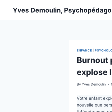
Skip
Yves Demoulin, Psychopédag
to
content
ENFANCE
|
PSYCHOLO
Burnout 
explose l
By
Yves Demoulin
Votre enfant expl
nouvelle que pers
l’effondrement de