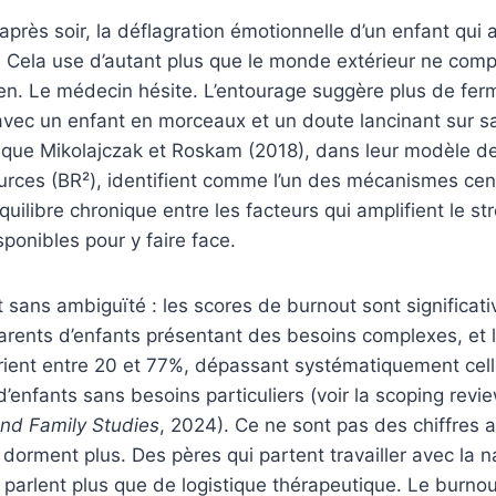
 après soir, la déflagration émotionnelle d’un enfant qui 
. Cela use d’autant plus que le monde extérieur ne comp
ien. Le médecin hésite. L’entourage suggère plus de ferm
avec un enfant en morceaux et un doute lancinant sur s
que Mikolajczak et Roskam (2018), dans leur modèle de
urces (BR²), identifient comme l’un des mécanismes ce
quilibre chronique entre les facteurs qui amplifient le st
sponibles pour y faire face.
sans ambiguïté : les scores de burnout sont significat
arents d’enfants présentant des besoins complexes, et 
rient entre 20 et 77%, dépassant systématiquement cel
d’enfants sans besoins particuliers (voir la scoping revi
and Family Studies
, 2024). Ce ne sont pas des chiffres a
dorment plus. Des pères qui partent travailler avec la 
 parlent plus que de logistique thérapeutique. Le burnou