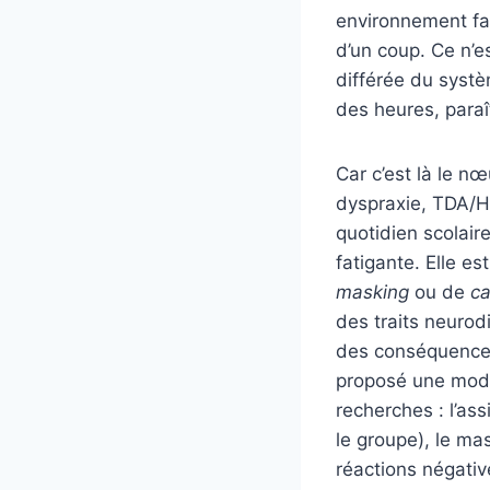
environnement fam
d’un coup. Ce n’e
différée du systè
des heures, paraît
Car c’est là le n
dyspraxie, TDA/H,
quotidien scolair
fatigante. Elle es
masking
ou de
ca
des traits neurod
des conséquences 
proposé une modé
recherches : l’as
le groupe), le ma
réactions négative