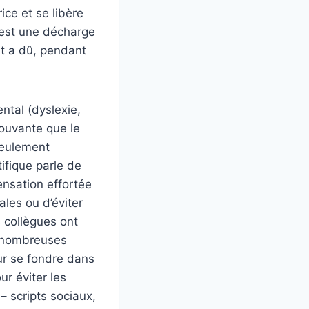
ce et se libère
C’est une décharge
nt a dû, pendant
ntal (dyslexie,
mouvante que le
seulement
tifique parle de
ensation effortée
les ou d’éviter
s collègues ont
e nombreuses
ur se fondre dans
ur éviter les
– scripts sociaux,