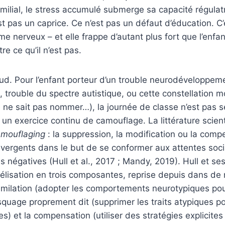
ilial, le stress accumulé submerge sa capacité régulatri
st pas un caprice. Ce n’est pas un défaut d’éducation. 
me nerveux – et elle frappe d’autant plus fort que l’enfa
re ce qu’il n’est pas.
œud. Pour l’enfant porteur d’un trouble neurodéveloppeme
 trouble du spectre autistique, ou cette constellation 
e ne sait pas nommer…), la journée de classe n’est pas 
t un exercice continu de camouflage. La littérature scien
mouflaging
: la suppression, la modification ou la comp
ivergents dans le but de se conformer aux attentes socia
négatives (Hull et al., 2017 ; Mandy, 2019). Hull et se
lisation en trois composantes, reprise depuis dans d
similation (adopter les comportements neurotypiques po
squage proprement dit (supprimer les traits atypiques po
s) et la compensation (utiliser des stratégies explicites 