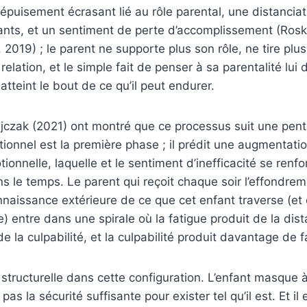
épuisement écrasant lié au rôle parental, une distancia
ants, et un sentiment de perte d’accomplissement (Roska
, 2019) ; le parent ne supporte plus son rôle, ne tire pl
 relation, et le simple fait de penser à sa parentalité lui
atteint le bout de ce qu’il peut endurer.
czak (2021) ont montré que ce processus suit une pente
ionnel est la première phase ; il prédit une augmentatio
ionnelle, laquelle et le sentiment d’inefficacité se renfo
 le temps. Le parent qui reçoit chaque soir l’effondre
naissance extérieure de ce que cet enfant traverse (et
) entre dans une spirale où la fatigue produit de la dist
e la culpabilité, et la culpabilité produit davantage de f
é structurelle dans cette configuration. L’enfant masque à
e pas la sécurité suffisante pour exister tel qu’il est. Et il