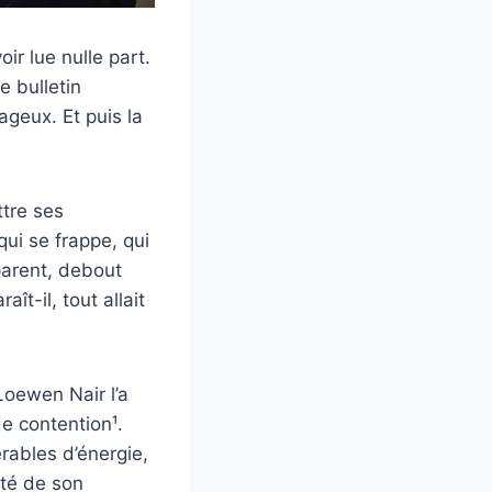
ir lue nulle part.
e bulletin
ageux. Et puis la
ttre ses
qui se frappe, qui
 parent, debout
ît-il, tout allait
oewen Nair l’a
de contention¹.
érables d’énergie,
ité de son