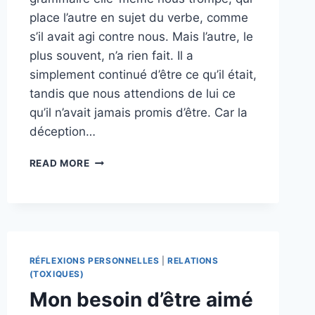
place l’autre en sujet du verbe, comme
s’il avait agi contre nous. Mais l’autre, le
plus souvent, n’a rien fait. Il a
simplement continué d’être ce qu’il était,
tandis que nous attendions de lui ce
qu’il n’avait jamais promis d’être. Car la
déception…
LA
READ MORE
DÉCEPTION,
OU
LE
RENDEZ-
VOUS
MANQUÉ
RÉFLEXIONS PERSONNELLES
|
RELATIONS
AVEC
(TOXIQUES)
SOI-
MÊME
Mon besoin d’être aimé