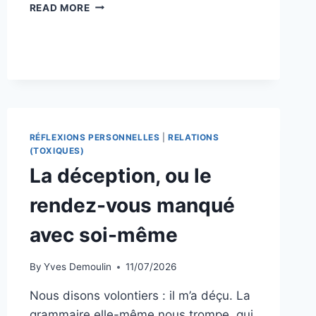
LA
READ MORE
SUSCEPTIBILITÉ,
OU
L’ANATOMIE
D’UNE
ÉCHARDE
RÉFLEXIONS PERSONNELLES
|
RELATIONS
(TOXIQUES)
La déception, ou le
rendez-vous manqué
avec soi-même
By
Yves Demoulin
11/07/2026
Nous disons volontiers : il m’a déçu. La
grammaire elle-même nous trompe, qui