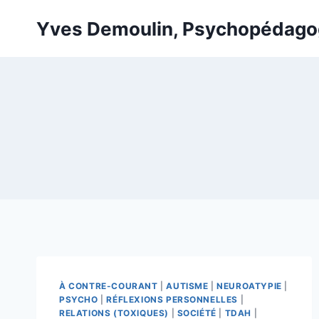
Skip
Yves Demoulin, Psychopédag
to
content
À CONTRE-COURANT
|
AUTISME
|
NEUROATYPIE
|
PSYCHO
|
RÉFLEXIONS PERSONNELLES
|
RELATIONS (TOXIQUES)
|
SOCIÉTÉ
|
TDAH
|