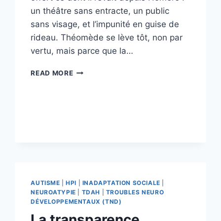
un théâtre sans entracte, un public
sans visage, et l’impunité en guise de
rideau. Théomède se lève tôt, non par
vertu, mais parce que la…
LE
READ MORE
CALOMNIATEUR
AUTISME
|
HPI
|
INADAPTATION SOCIALE
|
NEUROATYPIE
|
TDAH
|
TROUBLES NEURO
DÉVELOPPEMENTAUX (TND)
La transparence