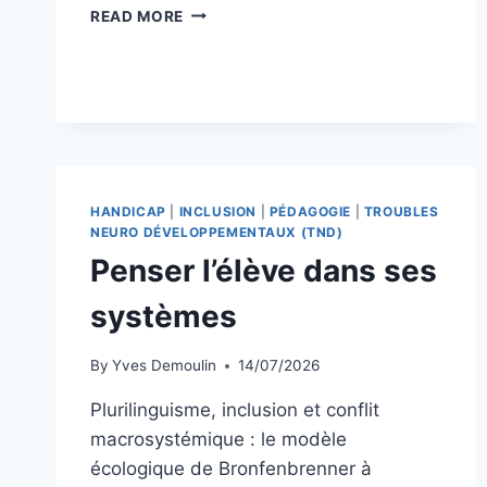
LE
READ MORE
CÔTÉ
OBSCUR
DE
LA
GIRAFE
HANDICAP
|
INCLUSION
|
PÉDAGOGIE
|
TROUBLES
NEURO DÉVELOPPEMENTAUX (TND)
Penser l’élève dans ses
systèmes
By
Yves Demoulin
14/07/2026
Plurilinguisme, inclusion et conflit
macrosystémique : le modèle
écologique de Bronfenbrenner à