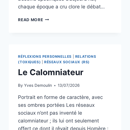
chaque époque a cru clore le débat…
DE
READ MORE
L’EXCLUSION
À
LA
VARIATION
:
GÉNÉALOGIE
RÉFLEXIONS PERSONNELLES
|
RELATIONS
DES
(TOXIQUES)
|
RÉSEAUX SOCIAUX (RS)
PARADIGMES
Le Calomniateur
DU
HANDICAP
ET
By
Yves Demoulin
13/07/2026
DE
Portrait en forme de caractère, avec
LA
DIFFÉRENCE
ses ombres portées Les réseaux
sociaux n’ont pas inventé le
calomniateur ; ils lui ont seulement
offert ce dont il rêvait depuis Homère :